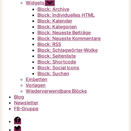
Widgets
Untermenü
anzeigen
Block: Archive
Block: Individuelles HTML
Block: Kalender
Block: Kategorien
Block: Neueste Beiträge
Block: Neueste Kommentare
Block: RSS
Block: Schlagwörter-Wolke
Block: Seitenliste
Block: Shortcode
Block: Social Icons
Block: Suchen
Einbetten
Vorlagen
Wiederverwendbare Blöcke
Blog
Newsletter
FB-Gruppe
Facebook-
Gruppe
Twitter