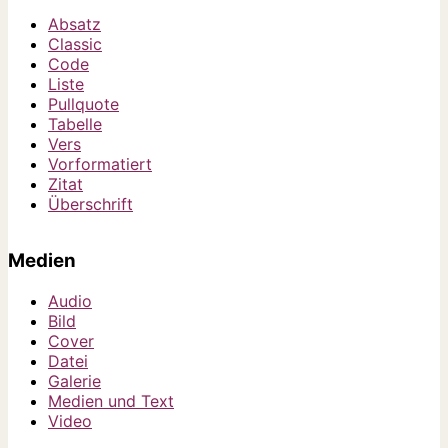
Absatz
Classic
Code
Liste
Pullquote
Tabelle
Vers
Vorformatiert
Zitat
Überschrift
Medien
Audio
Bild
Cover
Datei
Galerie
Medien und Text
Video