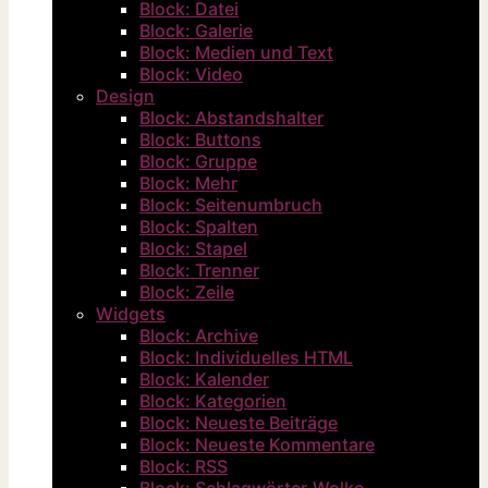
Block: Datei
Block: Galerie
Block: Medien und Text
Block: Video
Design
Block: Abstandshalter
Block: Buttons
Block: Gruppe
Block: Mehr
Block: Seitenumbruch
Block: Spalten
Block: Stapel
Block: Trenner
Block: Zeile
Widgets
Block: Archive
Block: Individuelles HTML
Block: Kalender
Block: Kategorien
Block: Neueste Beiträge
Block: Neueste Kommentare
Block: RSS