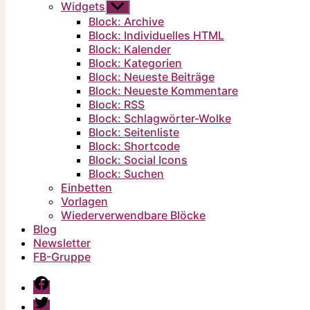
Widgets
Untermenü
anzeigen
Block: Archive
Block: Individuelles HTML
Block: Kalender
Block: Kategorien
Block: Neueste Beiträge
Block: Neueste Kommentare
Block: RSS
Block: Schlagwörter-Wolke
Block: Seitenliste
Block: Shortcode
Block: Social Icons
Block: Suchen
Einbetten
Vorlagen
Wiederverwendbare Blöcke
Blog
Newsletter
FB-Gruppe
Facebook-
Gruppe
Twitter