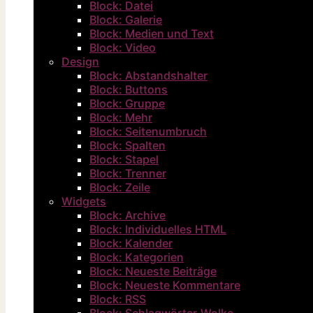
Block: Datei
Block: Galerie
Block: Medien und Text
Block: Video
Design
Block: Abstandshalter
Block: Buttons
Block: Gruppe
Block: Mehr
Block: Seitenumbruch
Block: Spalten
Block: Stapel
Block: Trenner
Block: Zeile
Widgets
Block: Archive
Block: Individuelles HTML
Block: Kalender
Block: Kategorien
Block: Neueste Beiträge
Block: Neueste Kommentare
Block: RSS