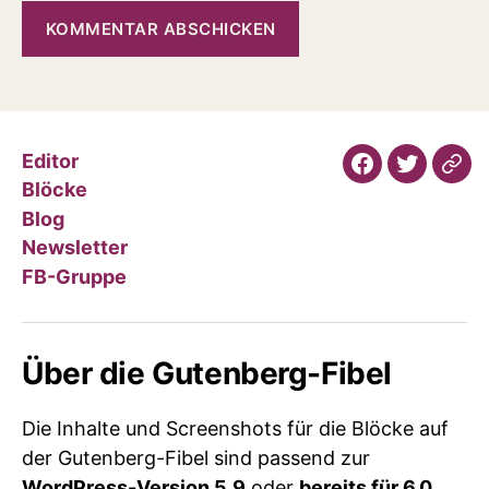
Editor
Facebook-
Twitter
Jess
Blöcke
Gruppe
Web
Blog
Newsletter
FB-Gruppe
Über die Gutenberg-Fibel
Die Inhalte und Screenshots für die Blöcke auf
der Gutenberg-Fibel sind passend zur
WordPress-Version 5.9
oder
bereits für 6.0